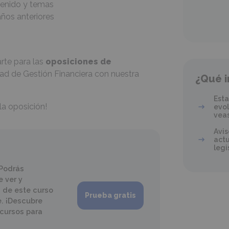
enido y temas
ños anteriores
rte para las
oposiciones de
dad de Gestión Financiera con nuestra
¿Qué i
Esta
la oposición!
evol
veas
Avis
actu
legi
 Podrás
 ver y
 de este curso
Prueba gratis
e. ¡Descubre
ecursos para