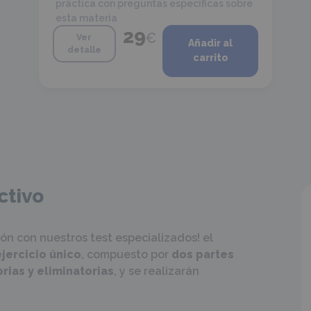
práctica con preguntas específicas sobre
esta materia
29
€
Ver
Añadir al
detalle
carrito
ctivo
ón con nuestros test especializados! el
ejercicio único
, compuesto por
dos partes
rias y eliminatorias
, y se realizarán