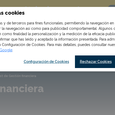
10% de descuento
on un
as cookies
Q
!
ompra al suscribirte
s y de terceros para fines funcionales, permitiendo la navegación en 
zar la navegación así como para publicidad comportamental. Algunos 
 como finalidad la personalización y la medición de la eficacia publici
irmar que has leído y aceptado la información presentada. Para admin
en Configuración de Cookies. Para más detalles, puedes consultar nu
e Google
.
Cursos y oposiciones
Materiales
os
Configuración de Cookies
Rechazar Cookies
st de Gestión financiera
inanciera