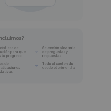
ncluimos?
dísticas de
Selección aleatoria
ución para que
de preguntas y
 tu progreso
respuestas
os de
Todo el contenido
alizaciones
desde el primer día
slativas