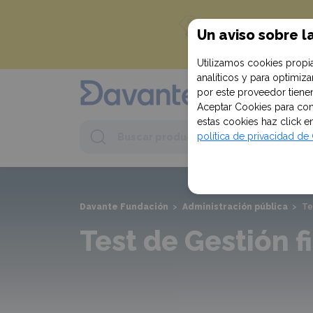
¡Empieza c
Un aviso sobre l
en tu primera c
Utilizamos cookies propia
analíticos y para optimi
por este proveedor tienen
Aceptar Cookies para conf
estas cookies haz click 
Buscar
política de privacidad d
Buscar
product
Davante Fundación
>
Administración pública
>
Te
Test de Gestión f