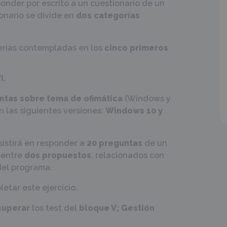
ponder por escrito a un cuestionario de un
ionario se divide en
dos categorías
erias contempladas en los
cinco primeros
I.
ntas sobre tema de ofimática
(Windows y
n las siguientes versiones:
Windows 10 y
sistirá en responder a
20 preguntas
de un
 entre
dos propuestos
, relacionados con
el programa.
etar este ejercicio.
superar
los test del
bloque V; Gestión