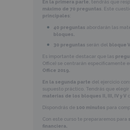
En la primera parte
, tendrás que res
máximo de 70 preguntas
. Este cuest
principales
:
40 preguntas
abordarán las mat
bloques.
30 preguntas
serán del
bloque V
Es importante destacar que las
pregu
Office) se centrarán específicamente e
Office 2019.
En la segunda parte
del ejercicio con
supuesto práctico. Tendrás que elegir
materias de los bloques II, III, IV y V
d
Dispondrás de
100 minutos
para compl
Con este curso te prepararemos para
financiera.