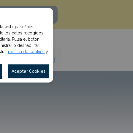
uiero mi descuento
la web, para fines
de los datos recogidos
taria. Pulsa el botón
istrar o deshabilitar
estra
política de cookies
y
Iniciar Sesión
Aceptar Cookies