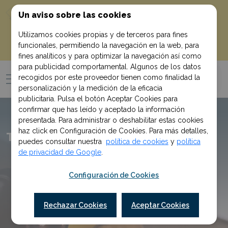
10% de descuento
¡Empieza con un
Un aviso sobre las cookies
!
en tu primera compra al suscribirte
Utilizamos cookies propias y de terceros para fines
funcionales, permitiendo la navegación en la web, para
Quiero mi descuento
fines analíticos y para optimizar la navegación así como
para publicidad comportamental. Algunos de los datos
recogidos por este proveedor tienen como finalidad la
personalización y la medición de la eficacia
publicitaria. Pulsa el botón Aceptar Cookies para
confirmar que has leído y aceptado la información
presentada. Para administrar o deshabilitar estas cookies
haz click en Configuración de Cookies. Para más detalles,
Temario de Tramitación procesal
puedes consultar nuestra
política de cookies
y
política
de privacidad de Google
.
Configuración de Cookies
Rechazar Cookies
Aceptar Cookies