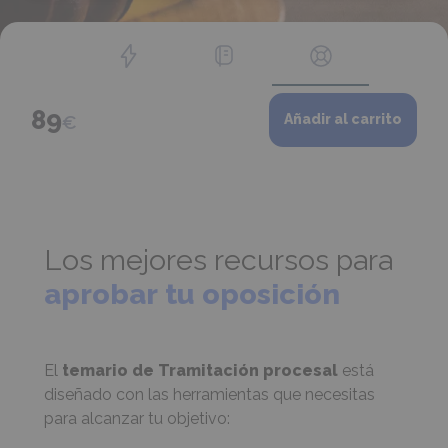
Temario
89
€
Añadir al carrito
de
Tramitación
procesal
cantidad
Los mejores recursos para
aprobar
tu oposición
El
temario de
Tramitación procesal
está
diseñado con las herramientas que necesitas
para alcanzar tu objetivo: