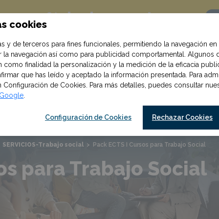
10% de descuento
on un
as cookies
Q
!
ompra al suscribirte
s y de terceros para fines funcionales, permitiendo la navegación en 
zar la navegación así como para publicidad comportamental. Algunos 
 como finalidad la personalización y la medición de la eficacia publici
irmar que has leído y aceptado la información presentada. Para admin
en Configuración de Cookies. Para más detalles, puedes consultar nu
e Google
.
Cursos y oposiciones
Materiales
os
Configuración de Cookies
Rechazar Cookies
SERVICIOS-Trabajo social
>
Pack ECTS I Cursos para Trabajo Social
os para Trabajo Social