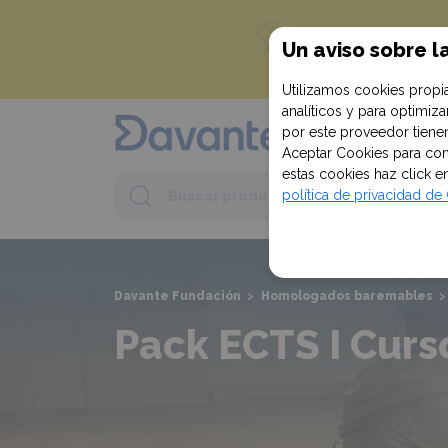
¡Empieza c
Un aviso sobre l
en tu primera c
Utilizamos cookies propia
analíticos y para optimi
por este proveedor tienen
Aceptar Cookies para conf
estas cookies haz click 
Buscar
política de privacidad d
Buscar
product
Davante Fundación
>
Homologados baremables
>
Pack ECTS I Curs