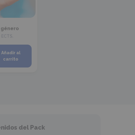
e género
s ECTS.
Añadir al
carrito
nidos del Pack