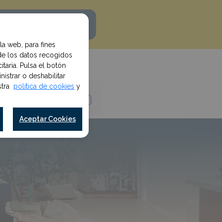
uiero mi descuento
la web, para fines
de los datos recogidos
taria. Pulsa el botón
istrar o deshabilitar
estra
política de cookies
y
Iniciar Sesión
Aceptar Cookies