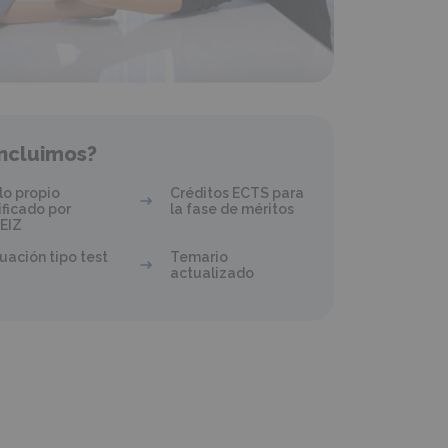
ncluimos?
lo propio
Créditos ECTS para
ificado por
la fase de méritos
EIZ
uación tipo test
Temario
actualizado