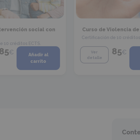
tervención social con
Curso de Violencia d
Certificación de 10 crédito
de 10 créditos ECTS.
85
85
€
€
Ver
Añadir al
detalle
carrito
Conte