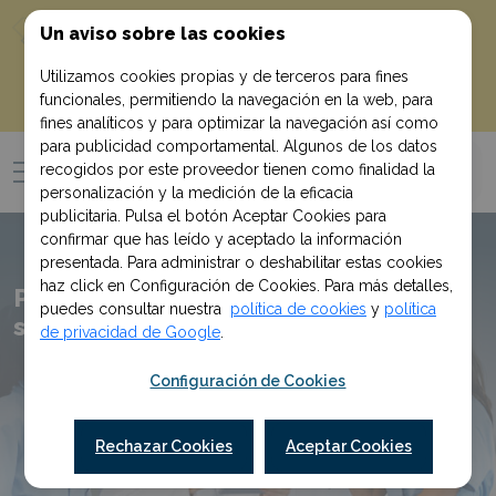
10% de descuento
¡Empieza con un
Un aviso sobre las cookies
!
en tu primera compra al suscribirte
Utilizamos cookies propias y de terceros para fines
funcionales, permitiendo la navegación en la web, para
Quiero mi descuento
fines analíticos y para optimizar la navegación así como
para publicidad comportamental. Algunos de los datos
recogidos por este proveedor tienen como finalidad la
personalización y la medición de la eficacia
publicitaria. Pulsa el botón Aceptar Cookies para
confirmar que has leído y aceptado la información
presentada. Para administrar o deshabilitar estas cookies
haz click en Configuración de Cookies. Para más detalles,
Pack ECTS I Cursos genéricos para el
puedes consultar nuestra
política de cookies
y
política
sector sanitario
de privacidad de Google
.
Configuración de Cookies
Rechazar Cookies
Aceptar Cookies