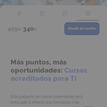
Pack
El
El
425
340
€
€
Añadir al carrito
ECTS
I
precio
precio
Cursos
original
actual
genéricos
para
era:
es:
el
Más puntos, más
425€.
340€.
sector
oportunidades:
Cursos
sanitario
cantidad
acreditados para Ti
Este paquete de cursos baremables está
enfocado a ofrecer una formación más