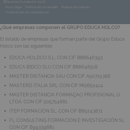
©Davante Fundación 2026
Aviso legal
Política de privacidad
Política de cookies
Condiciones de contratación
¿Qué empresas componen el GRUPO EDUCA HOLCO?
El listado de empresas que forman parte del Grupo Educa
Holco son las siguientes:
EDUCA HOLDCO S.L. CON CIF B88646393
EDUCA BIDCO SLU CON CIF B88646518
MASTER DISTANCIA SAU CON CIF A50715366
MASTERD ITALIA SRL CON CIF MI2652414
MASTER DISTANCIA FORMAÇAO PROFISIONAL U.
LTDA. CON CIF 505754681
ITEP FORMACIÓN SL. CON CIF B85243871
FL CONSULTING FORMACION E INVESTIGACIÓN SL
CON CIF B99339681