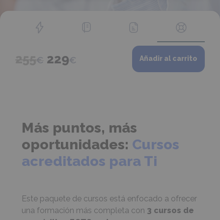
Pack
El
El
255
229
€
€
Añadir al carrito
ECTS
I
precio
precio
3
original
actual
Cursos
para
era:
es:
Técnico
Más puntos, más
255€.
229€.
Técnico
oportunidades:
Cursos
Superior
en
acreditados para Ti
Laboratorio
Clínico
y
Este paquete de cursos está enfocado a ofrecer
Biomédico
una formación más completa con
3 cursos de
cantidad