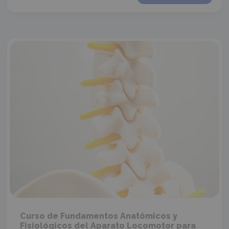
original
actual
era:
es:
425€.
340€.
Curso de Fundamentos Anatómicos y
Fisiológicos del Aparato Locomotor para