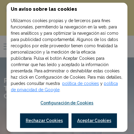
10% de descuento
¡Empieza con un
Un aviso sobre las cookies
!
en tu primera compra al suscribirte
Utilizamos cookies propias y de terceros para fines
funcionales, permitiendo la navegación en la web, para
Quiero mi descuento
fines analíticos y para optimizar la navegación así como
para publicidad comportamental. Algunos de los datos
recogidos por este proveedor tienen como finalidad la
personalización y la medición de la eficacia
publicitaria. Pulsa el botón Aceptar Cookies para
confirmar que has leído y aceptado la información
presentada. Para administrar o deshabilitar estas cookies
haz click en Configuración de Cookies. Para más detalles,
Pack ECTS I 3 Cursos para Técnico
puedes consultar nuestra
política de cookies
y
política
Técnico Superior en Laboratorio
de privacidad de Google
.
Clínico y Biomédico
Configuración de Cookies
Rechazar Cookies
Aceptar Cookies