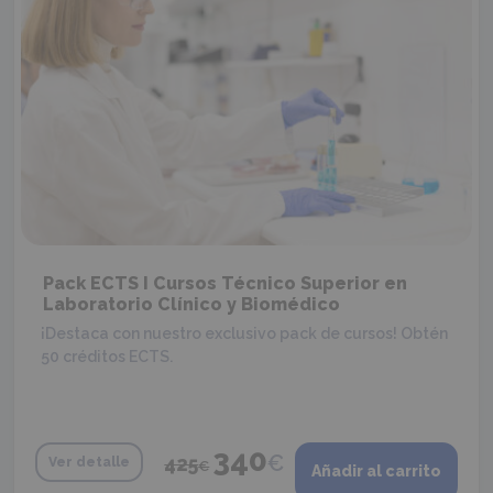
Pack ECTS I Cursos Técnico Superior en
Laboratorio Clínico y Biomédico
¡Destaca con nuestro exclusivo pack de cursos! Obtén
50 créditos ECTS.
340
El
El
€
425
Ver detalle
€
Añadir al carrito
precio
precio