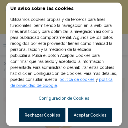
10% de descuento
¡Empieza con un
Un aviso sobre las cookies
!
en tu primera compra al suscribirte
Utilizamos cookies propias y de terceros para fines
funcionales, permitiendo la navegación en la web, para
Quiero mi descuento
fines analíticos y para optimizar la navegación así como
para publicidad comportamental. Algunos de los datos
recogidos por este proveedor tienen como finalidad la
personalización y la medición de la eficacia
publicitaria. Pulsa el botón Aceptar Cookies para
confirmar que has leído y aceptado la información
Davante Fundación
>
Noticias
>
presentada. Para administrar o deshabilitar estas cookies
¿Cuáles son las funciones de un auxiliar administrativo del Estado?
haz click en Configuración de Cookies. Para más detalles,
puedes consultar nuestra
política de cookies
y
política
de privacidad de Google
.
Configuración de Cookies
Rechazar Cookies
Aceptar Cookies