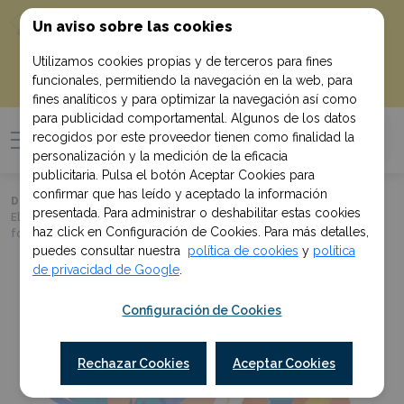
10% de descuento
¡Empieza con un
Un aviso sobre las cookies
!
en tu primera compra al suscribirte
Utilizamos cookies propias y de terceros para fines
funcionales, permitiendo la navegación en la web, para
Quiero mi descuento
fines analíticos y para optimizar la navegación así como
para publicidad comportamental. Algunos de los datos
recogidos por este proveedor tienen como finalidad la
personalización y la medición de la eficacia
publicitaria. Pulsa el botón Aceptar Cookies para
confirmar que has leído y aceptado la información
Davante Fundación
>
Noticias
>
presentada. Para administrar o deshabilitar estas cookies
El método Feynman para estudiar tus oposiciones: cómo aprender de
haz click en Configuración de Cookies. Para más detalles,
forma eficiente
puedes consultar nuestra
política de cookies
y
política
de privacidad de Google
.
Configuración de Cookies
Rechazar Cookies
Aceptar Cookies